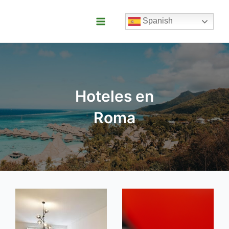
Ir
al
Spanish
contenido
Main
Menu
Hoteles en
Roma