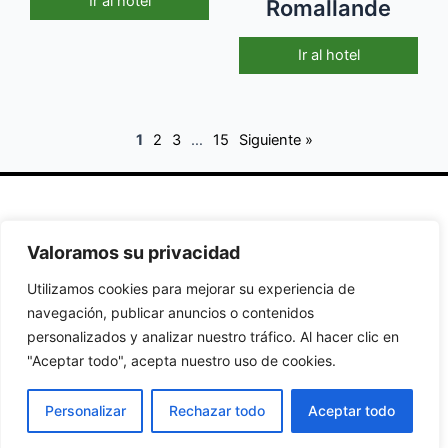
Ir al hotel
Romallande
Ir al hotel
1
2
3
…
15
Siguiente »
Secciones
Políticas
Síguenos
Valoramos su privacidad
Home
Política de
Facebook
Utilizamos cookies para mejorar su experiencia de
Buscador de
cookies
Instagram
navegación, publicar anuncios o contenidos
Hoteles
Aviso Legal
Twitter
personalizados y analizar nuestro tráfico. Al hacer clic en
Guías de Viajes
Política de
"Aceptar todo", acepta nuestro uso de cookies.
Privacidad
Personalizar
Rechazar todo
Aceptar todo
© 2026 Antes de Viajar. Todos los derechos reservados.