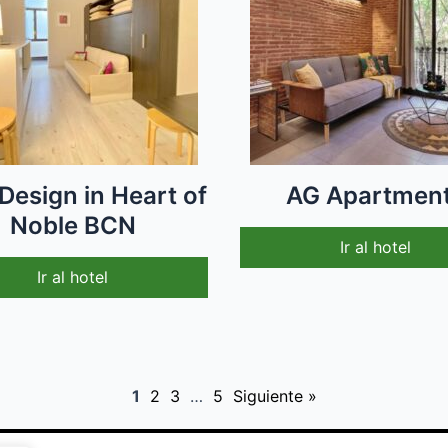
Design in Heart of
AG Apartmen
Noble BCN
Ir al hotel
Ir al hotel
1
2
3
…
5
Siguiente »