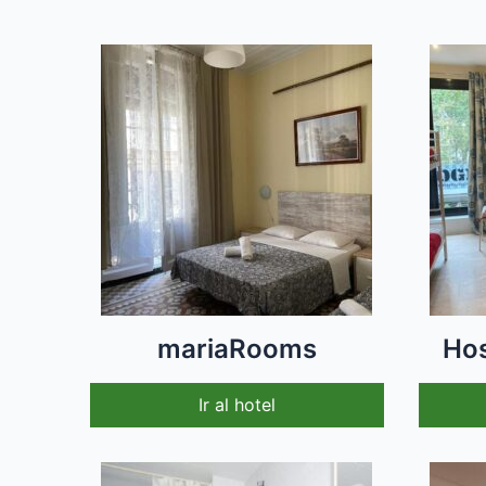
mariaRooms
Hos
Ir al hotel